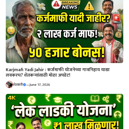
Karjmafi Yadi Jahir : कर्जमाफी योजनेच्या गावनिहाय याद्या
लवकरच? शेतकऱ्यांसाठी मोठा अपडेट!
शेतकरी
—
June 17, 2026