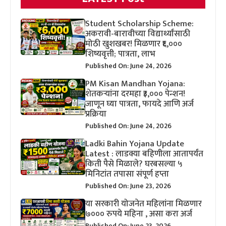
Student Scholarship Scheme:
अकरावी-बारावीच्या विद्यार्थ्यांसाठी
मोठी खुशखबर! मिळणार ₹६,०००
शिष्यवृत्ती; पात्रता, लाभ
Published On: June 24, 2026
PM Kisan Mandhan Yojana:
शेतकऱ्यांना दरमहा ₹३,००० पेन्शन!
जाणून घ्या पात्रता, फायदे आणि अर्ज
प्रक्रिया
Published On: June 24, 2026
Ladki Bahin Yojana Update
Latest : लाडक्या बहिणीला आतापर्यंत
किती पैसे मिळाले? घरबसल्या ५
मिनिटांत तपासा संपूर्ण हप्ता
Published On: June 23, 2026
या सरकारी योजनेत महिलांना मिळणार
७००० रुपये महिना , असा करा अर्ज
Published On: June 23, 2026