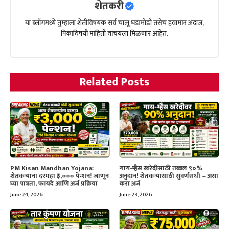
शेतकरी
या ब्लॉगमध्ये तुम्हाला शेतीविषयक सर्व चालू घडामोडी तसेच हवामान अंदाज,
पिकाविषयी माहिती वाचयला मिळणार आहेत.
Related Posts
PM Kisan Mandhan Yojana:
गाय-म्हैस खरेदीसाठी तब्बल ९०%
शेतकऱ्यांना दरमहा ₹३,००० पेन्शन! जाणून
अनुदान! शेतकऱ्यांसाठी सुवर्णसंधी – असा
घ्या पात्रता, फायदे आणि अर्ज प्रक्रिया
करा अर्ज
June 24, 2026
June 23, 2026