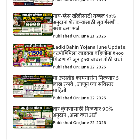
गाय-म्हैस खरेदीसाठी तब्बल ९०%
अनुदान! शेतकऱ्यांसाठी सुवर्णसंधी –
असा करा अर्ज
Published On: June 23, 2026
Ladki Bahin Yojana June Update:
वटपौर्णिमेला लाडक्या बहिणींना ₹१५००
मिळणार? जून हप्त्याबाबत मोठी चर्चा
Published On: June 22, 2026
या ऊसतोड कामगारांना मिळणार 5
लाख रुपये , जाणून घ्या सविस्तर
माहिती
Published On: June 22, 2026
तार कुंपणासाठी मिळणार 90%
अनुदान , असा करा अर्ज
Published On: June 22, 2026