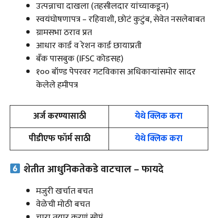
उत्पन्नाचा दाखला (तहसीलदार यांच्याकडून)
स्वयंघोषणापत्र – रहिवाशी, छोटं कुटुंब, सेवेत नसलेबाबत
ग्रामसभा ठराव प्रत
आधार कार्ड व रेशन कार्ड छायाप्रती
बँक पासबुक (IFSC कोडसह)
₹१०० बॉण्ड पेपरवर गटविकास अधिकाऱ्यांसमोर सादर
केलेले हमीपत्र
अर्ज करण्यासाठी
येथे क्लिक करा
पीडीएफ फॉर्म साठी
येथे क्लिक करा
शेतीत आधुनिकतेकडे वाटचाल – फायदे
मजुरी खर्चात बचत
वेळेची मोठी बचत
चारा तयार करणं सोपं