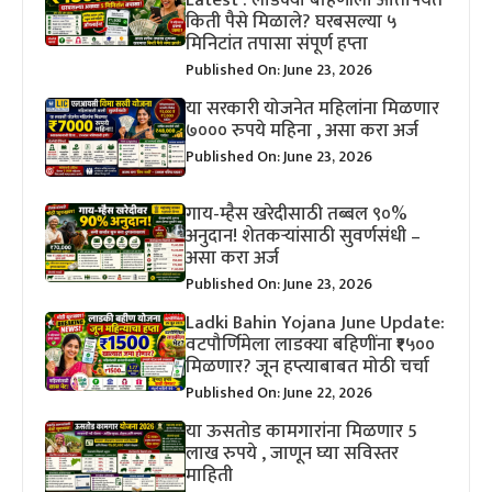
Latest : लाडक्या बहिणीला आतापर्यंत
किती पैसे मिळाले? घरबसल्या ५
मिनिटांत तपासा संपूर्ण हप्ता
Published On: June 23, 2026
या सरकारी योजनेत महिलांना मिळणार
७००० रुपये महिना , असा करा अर्ज
Published On: June 23, 2026
गाय-म्हैस खरेदीसाठी तब्बल ९०%
अनुदान! शेतकऱ्यांसाठी सुवर्णसंधी –
असा करा अर्ज
Published On: June 23, 2026
Ladki Bahin Yojana June Update:
वटपौर्णिमेला लाडक्या बहिणींना ₹१५००
मिळणार? जून हप्त्याबाबत मोठी चर्चा
Published On: June 22, 2026
या ऊसतोड कामगारांना मिळणार 5
लाख रुपये , जाणून घ्या सविस्तर
माहिती