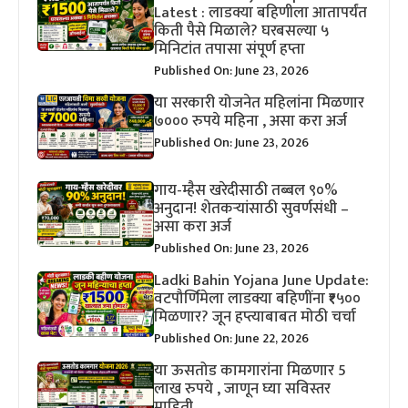
Latest : लाडक्या बहिणीला आतापर्यंत
किती पैसे मिळाले? घरबसल्या ५
मिनिटांत तपासा संपूर्ण हप्ता
Published On: June 23, 2026
या सरकारी योजनेत महिलांना मिळणार
७००० रुपये महिना , असा करा अर्ज
Published On: June 23, 2026
गाय-म्हैस खरेदीसाठी तब्बल ९०%
अनुदान! शेतकऱ्यांसाठी सुवर्णसंधी –
असा करा अर्ज
Published On: June 23, 2026
Ladki Bahin Yojana June Update:
वटपौर्णिमेला लाडक्या बहिणींना ₹१५००
मिळणार? जून हप्त्याबाबत मोठी चर्चा
Published On: June 22, 2026
या ऊसतोड कामगारांना मिळणार 5
लाख रुपये , जाणून घ्या सविस्तर
माहिती