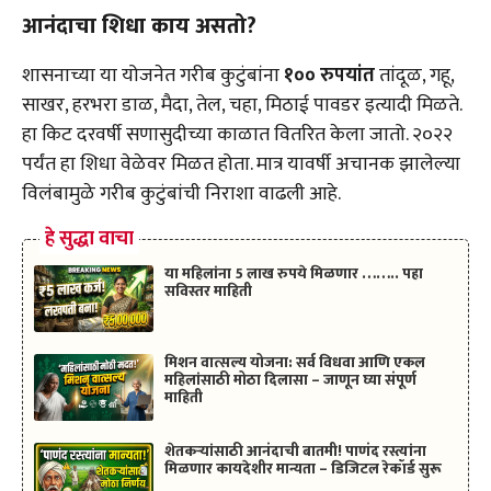
आनंदाचा शिधा काय असतो?
शासनाच्या या योजनेत गरीब कुटुंबांना
१०० रुपयांत
तांदूळ, गहू,
साखर, हरभरा डाळ, मैदा, तेल, चहा, मिठाई पावडर इत्यादी मिळते.
हा किट दरवर्षी सणासुदीच्या काळात वितरित केला जातो. २०२२
पर्यंत हा शिधा वेळेवर मिळत होता. मात्र यावर्षी अचानक झालेल्या
विलंबामुळे गरीब कुटुंबांची निराशा वाढली आहे.
हे सुद्धा वाचा
या महिलांना 5 लाख रुपये मिळणार …….. पहा
सविस्तर माहिती
मिशन वात्सल्य योजना: सर्व विधवा आणि एकल
महिलांसाठी मोठा दिलासा – जाणून घ्या संपूर्ण
माहिती
शेतकऱ्यांसाठी आनंदाची बातमी! पाणंद रस्त्यांना
मिळणार कायदेशीर मान्यता – डिजिटल रेकॉर्ड सुरू