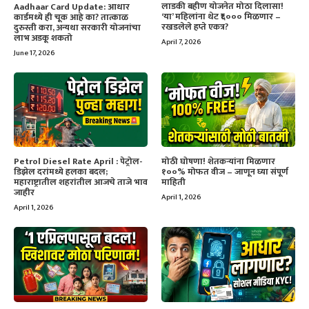
लाडकी बहीण योजनेत मोठा दिलासा!
Aadhaar Card Update: आधार
‘या’ महिलांना थेट ₹६००० मिळणार –
कार्डमध्ये ही चूक आहे का? तात्काळ
रखडलेले हप्ते एकत्र?
दुरुस्ती करा, अन्यथा सरकारी योजनांचा
लाभ अडकू शकतो
April 7, 2026
June 17, 2026
Petrol Diesel Rate April : पेट्रोल-
मोठी घोषणा! शेतकऱ्यांना मिळणार
डिझेल दरांमध्ये हलका बदल;
१००% मोफत वीज – जाणून घ्या संपूर्ण
महाराष्ट्रातील शहरांतील आजचे ताजे भाव
माहिती
जाहीर
April 1, 2026
April 1, 2026