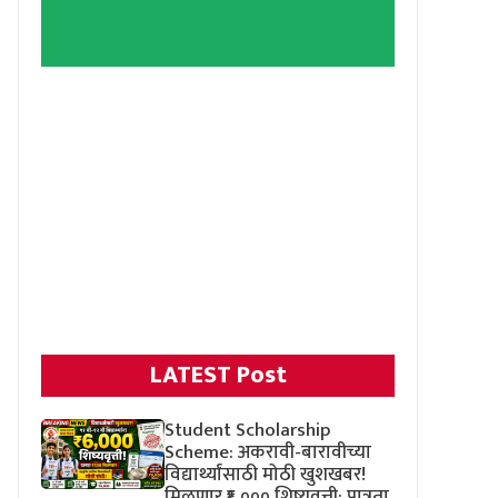
LATEST Post
Student Scholarship
Scheme: अकरावी-बारावीच्या
विद्यार्थ्यांसाठी मोठी खुशखबर!
मिळणार ₹६,००० शिष्यवृत्ती; पात्रता,