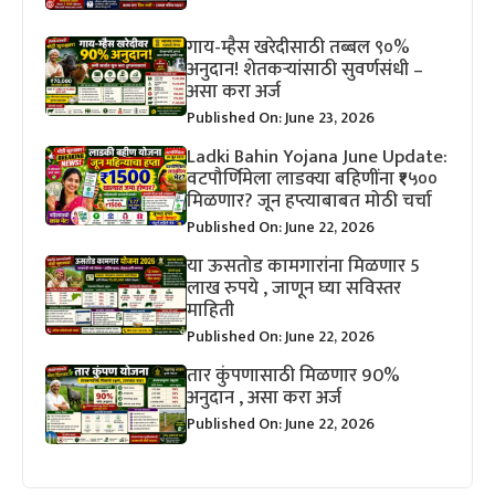
गाय-म्हैस खरेदीसाठी तब्बल ९०%
अनुदान! शेतकऱ्यांसाठी सुवर्णसंधी –
असा करा अर्ज
Published On: June 23, 2026
Ladki Bahin Yojana June Update:
वटपौर्णिमेला लाडक्या बहिणींना ₹१५००
मिळणार? जून हप्त्याबाबत मोठी चर्चा
Published On: June 22, 2026
या ऊसतोड कामगारांना मिळणार 5
लाख रुपये , जाणून घ्या सविस्तर
माहिती
Published On: June 22, 2026
तार कुंपणासाठी मिळणार 90%
अनुदान , असा करा अर्ज
Published On: June 22, 2026