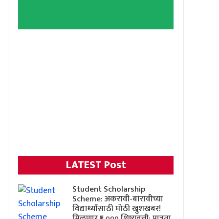
LATEST Post
Student Scholarship
Scheme: अकरावी-बारावीच्या
विद्यार्थ्यांसाठी मोठी खुशखबर!
मिळणार ₹६,००० शिष्यवृत्ती; पात्रता,