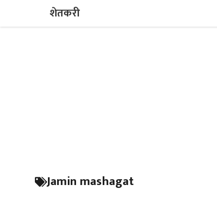
Skip
शेतकरी
to
content
Jamin mashagat