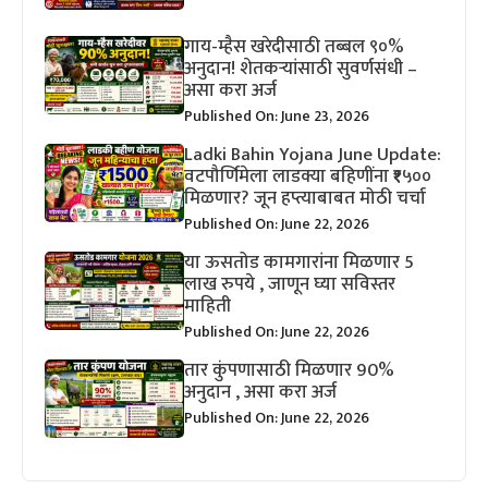
गाय-म्हैस खरेदीसाठी तब्बल ९०%
अनुदान! शेतकऱ्यांसाठी सुवर्णसंधी –
असा करा अर्ज
Published On: June 23, 2026
Ladki Bahin Yojana June Update:
वटपौर्णिमेला लाडक्या बहिणींना ₹१५००
मिळणार? जून हप्त्याबाबत मोठी चर्चा
Published On: June 22, 2026
या ऊसतोड कामगारांना मिळणार 5
लाख रुपये , जाणून घ्या सविस्तर
माहिती
Published On: June 22, 2026
तार कुंपणासाठी मिळणार 90%
अनुदान , असा करा अर्ज
Published On: June 22, 2026