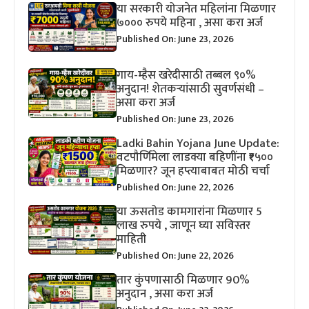
या सरकारी योजनेत महिलांना मिळणार
७००० रुपये महिना , असा करा अर्ज
Published On: June 23, 2026
गाय-म्हैस खरेदीसाठी तब्बल ९०%
अनुदान! शेतकऱ्यांसाठी सुवर्णसंधी –
असा करा अर्ज
Published On: June 23, 2026
Ladki Bahin Yojana June Update:
वटपौर्णिमेला लाडक्या बहिणींना ₹१५००
मिळणार? जून हप्त्याबाबत मोठी चर्चा
Published On: June 22, 2026
या ऊसतोड कामगारांना मिळणार 5
लाख रुपये , जाणून घ्या सविस्तर
माहिती
Published On: June 22, 2026
तार कुंपणासाठी मिळणार 90%
अनुदान , असा करा अर्ज