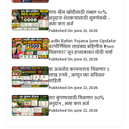
गाय-म्हैस खरेदीसाठी तब्बल ९०%
अनुदान! शेतकऱ्यांसाठी सुवर्णसंधी –
असा करा अर्ज
Published On: June 23, 2026
Ladki Bahin Yojana June Update:
वटपौर्णिमेला लाडक्या बहिणींना ₹१५००
मिळणार? जून हप्त्याबाबत मोठी चर्चा
Published On: June 22, 2026
या ऊसतोड कामगारांना मिळणार 5
लाख रुपये , जाणून घ्या सविस्तर
माहिती
Published On: June 22, 2026
तार कुंपणासाठी मिळणार 90%
अनुदान , असा करा अर्ज
Published On: June 22, 2026