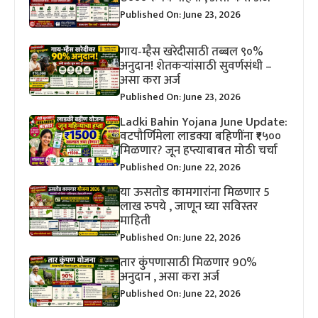
Published On: June 23, 2026
गाय-म्हैस खरेदीसाठी तब्बल ९०%
अनुदान! शेतकऱ्यांसाठी सुवर्णसंधी –
असा करा अर्ज
Published On: June 23, 2026
Ladki Bahin Yojana June Update:
वटपौर्णिमेला लाडक्या बहिणींना ₹१५००
मिळणार? जून हप्त्याबाबत मोठी चर्चा
Published On: June 22, 2026
या ऊसतोड कामगारांना मिळणार 5
लाख रुपये , जाणून घ्या सविस्तर
माहिती
Published On: June 22, 2026
तार कुंपणासाठी मिळणार 90%
अनुदान , असा करा अर्ज
Published On: June 22, 2026