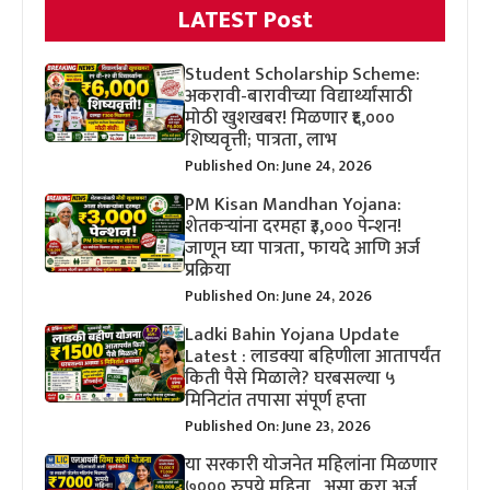
LATEST Post
Student Scholarship Scheme:
अकरावी-बारावीच्या विद्यार्थ्यांसाठी
मोठी खुशखबर! मिळणार ₹६,०००
शिष्यवृत्ती; पात्रता, लाभ
Published On: June 24, 2026
PM Kisan Mandhan Yojana:
शेतकऱ्यांना दरमहा ₹३,००० पेन्शन!
जाणून घ्या पात्रता, फायदे आणि अर्ज
प्रक्रिया
Published On: June 24, 2026
Ladki Bahin Yojana Update
Latest : लाडक्या बहिणीला आतापर्यंत
किती पैसे मिळाले? घरबसल्या ५
मिनिटांत तपासा संपूर्ण हप्ता
Published On: June 23, 2026
या सरकारी योजनेत महिलांना मिळणार
७००० रुपये महिना , असा करा अर्ज