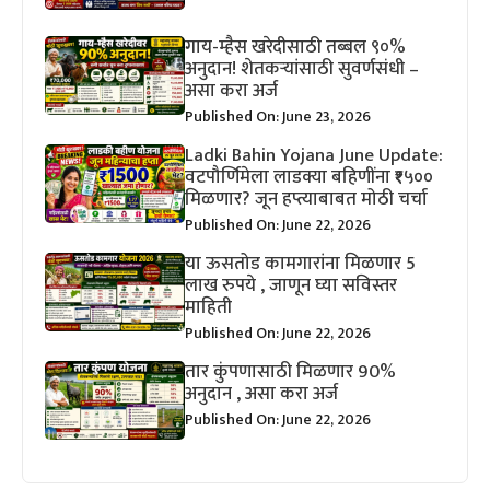
गाय-म्हैस खरेदीसाठी तब्बल ९०%
अनुदान! शेतकऱ्यांसाठी सुवर्णसंधी –
असा करा अर्ज
Published On: June 23, 2026
Ladki Bahin Yojana June Update:
वटपौर्णिमेला लाडक्या बहिणींना ₹१५००
मिळणार? जून हप्त्याबाबत मोठी चर्चा
Published On: June 22, 2026
या ऊसतोड कामगारांना मिळणार 5
लाख रुपये , जाणून घ्या सविस्तर
माहिती
Published On: June 22, 2026
तार कुंपणासाठी मिळणार 90%
अनुदान , असा करा अर्ज
Published On: June 22, 2026