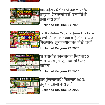
गाय-म्हैस खरेदीसाठी तब्बल ९०%
अनुदान! शेतकऱ्यांसाठी सुवर्णसंधी –
असा करा अर्ज
Published On: June 23, 2026
Ladki Bahin Yojana June Update:
वटपौर्णिमेला लाडक्या बहिणींना ₹१५००
मिळणार? जून हप्त्याबाबत मोठी चर्चा
Published On: June 22, 2026
या ऊसतोड कामगारांना मिळणार 5
लाख रुपये , जाणून घ्या सविस्तर
माहिती
Published On: June 22, 2026
तार कुंपणासाठी मिळणार 90%
अनुदान , असा करा अर्ज
Published On: June 22, 2026