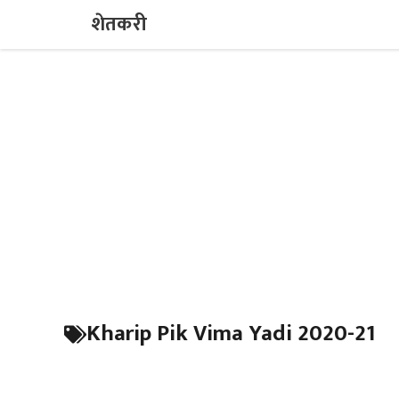
Skip
शेतकरी
to
content
Kharip Pik Vima Yadi 2020-21