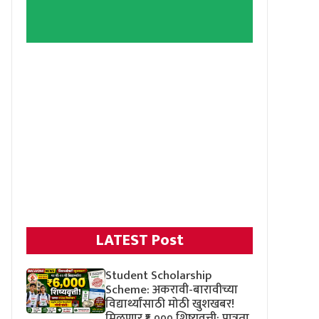
LATEST Post
Student Scholarship
Scheme: अकरावी-बारावीच्या
विद्यार्थ्यांसाठी मोठी खुशखबर!
मिळणार ₹६,००० शिष्यवृत्ती; पात्रता,