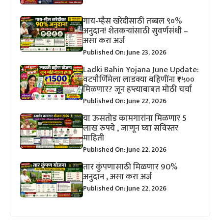
गाय-म्हैस खरेदीसाठी तब्बल ९०%
अनुदान! शेतकऱ्यांसाठी सुवर्णसंधी –
असा करा अर्ज
Published On: June 23, 2026
Ladki Bahin Yojana June Update:
वटपौर्णिमेला लाडक्या बहिणींना ₹१५००
मिळणार? जून हप्त्याबाबत मोठी चर्चा
Published On: June 22, 2026
या ऊसतोड कामगारांना मिळणार 5
लाख रुपये , जाणून घ्या सविस्तर
माहिती
Published On: June 22, 2026
तार कुंपणासाठी मिळणार 90%
अनुदान , असा करा अर्ज
Published On: June 22, 2026