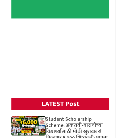
LATEST Post
Student Scholarship
Scheme: अकरावी-बारावीच्या
विद्यार्थ्यांसाठी मोठी खुशखबर!
मिळणार ₹६,००० शिष्यवृत्ती; पात्रता,